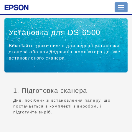
Пере
навіг
Установка для DS-6500
Виконайте кроки нижче для першої установки
сканера або при додаванні комп’ютера до вже
встановленого сканера.
1. Підготовка сканера
Див. посібник зі встановлення паперу, що
постачається в комплекті з виробом, і
підготуйте виріб.