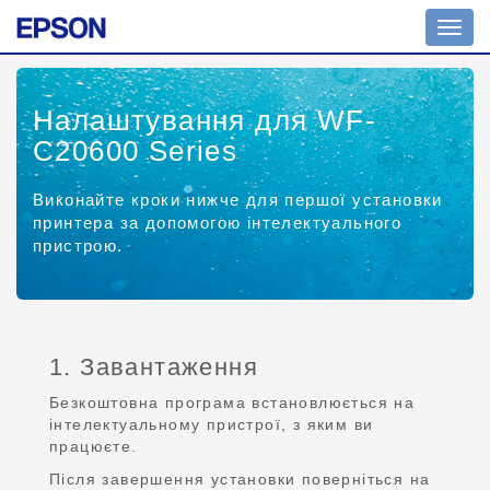
Toggl
navig
Налаштування для WF-
C20600 Series
Виконайте кроки нижче для першої установки
принтера за допомогою інтелектуального
пристрою.
1. Завантаження
Безкоштовна програма встановлюється на
інтелектуальному пристрої, з яким ви
працюєте.
Після завершення установки поверніться на