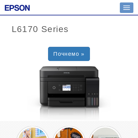
Toggl
navig
Почнемо »