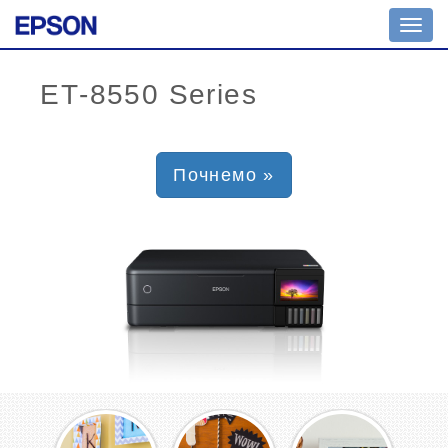
Toggl
navig
Почнемо »