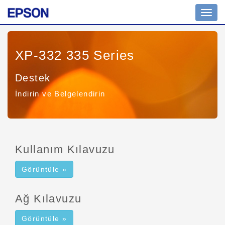
Navig
açın
XP-332 335 Series
Destek
İndirin ve Belgelendirin
Kullanım Kılavuzu
Görüntüle »
Ağ Kılavuzu
Görüntüle »