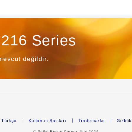
216 Series
mevcut değildir.
Türkçe
Kullanım Şartları
Trademarks
Gizlili
© Seiko Epson Corporation
2026