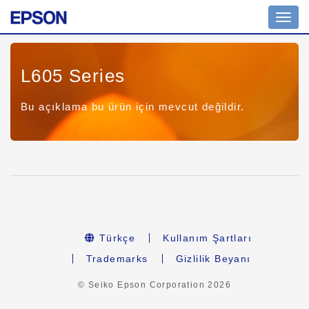
Toggl
navig
L605 Series
Bu açıklama bu ürün için mevcut değildir.
Türkçe
Kullanım Şartları
Trademarks
Gizlilik Beyanı
© Seiko Epson Corporation
2026