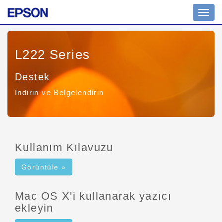
Navig
açın
L222 Series
Destek
İndirin ve Belgelendirin
Kullanım Kılavuzu
Görüntüle »
Mac OS X'i kullanarak yazıcı
ekleyin