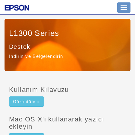
Navig
açın
L1300 Series
Destek
İndirin ve Belgelendirin
Kullanım Kılavuzu
Görüntüle »
Mac OS X'i kullanarak yazıcı
ekleyin