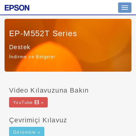
Toggl
navig
EP-M552T Series
Destek
İndirme ve Belgeler
Video Kılavuzuna Bakın
YouTube
»
Çevrimiçi Kılavuz
Görüntüle »