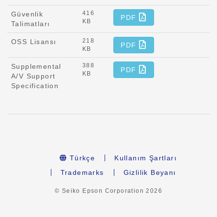
416
Güvenlik
PDF
KB
Talimatları
218
OSS Lisansı
PDF
KB
388
Supplemental
PDF
KB
A/V Support
Specification
Türkçe
Kullanım Şartları
Trademarks
Gizlilik Beyanı
© Seiko Epson Corporation
2026