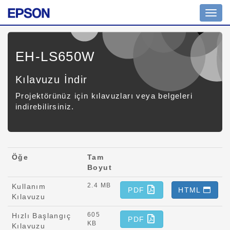
Toggl
navig
EH-LS650W
Kılavuzu İndir
Projektörünüz için kılavuzları veya belgeleri
indirebilirsiniz.
Öğe
Tam
Boyut
2.4 MB
Kullanım
PDF
HTML
Kılavuzu
605
Hızlı Başlangıç
PDF
KB
Kılavuzu