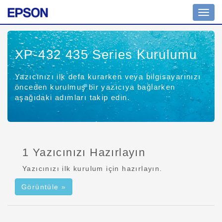
Navig
açın
XP-432 435 Series
Kurulumu
Yazıcınızı ilk defa kurarken veya bilgisayarınızı
önceden kurulmuş bir yazıcıya bağlarken
aşağıdaki adımları takip edin.
1 Yazıcınızı Hazırlayın
Yazıcınızı ilk kurulum için hazırlayın.
Görüntüle »