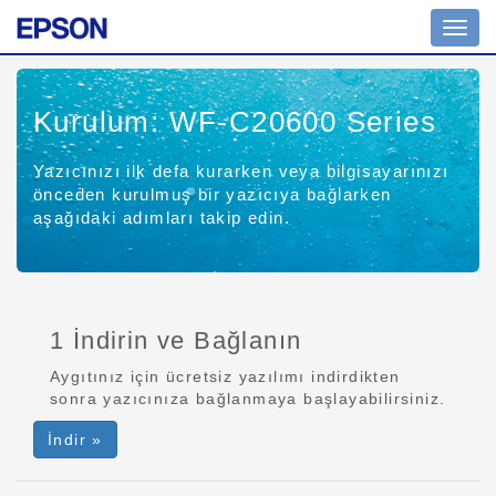
Toggl
navig
Kurulum: WF-C20600 Series
Yazıcınızı ilk defa kurarken veya bilgisayarınızı
önceden kurulmuş bir yazıcıya bağlarken
aşağıdaki adımları takip edin.
1 İndirin ve Bağlanın
Aygıtınız için ücretsiz yazılımı indirdikten
sonra yazıcınıza bağlanmaya başlayabilirsiniz.
İndir »