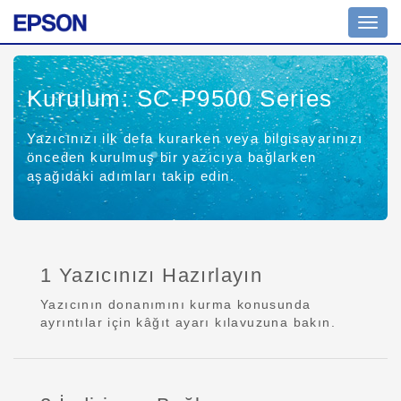
Toggl
navig
Kurulum: SC-P9500 Series
Yazıcınızı ilk defa kurarken veya bilgisayarınızı
önceden kurulmuş bir yazıcıya bağlarken
aşağıdaki adımları takip edin.
1 Yazıcınızı Hazırlayın
Yazıcının donanımını kurma konusunda
ayrıntılar için kâğıt ayarı kılavuzuna bakın.