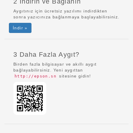
2 İndirin ve Bağlanın
Aygıtınız için ücretsiz yazılımı indirdikten
sonra yazıcınıza bağlanmaya başlayabilirsiniz.
İndir »
3 Daha Fazla Aygıt?
Birden fazla bilgisayar ve akıllı aygıt
bağlayabilirsiniz. Yeni aygıttan
sitesine gidin!
http://epson.sn