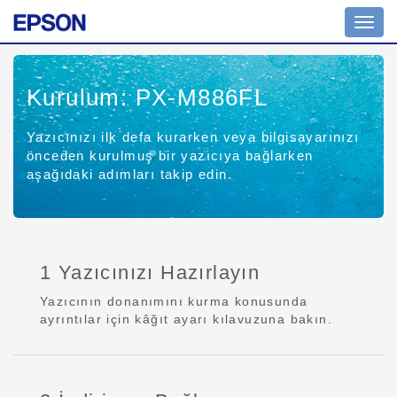
Toggl
navig
Kurulum: PX-M886FL
Yazıcınızı ilk defa kurarken veya bilgisayarınızı
önceden kurulmuş bir yazıcıya bağlarken
aşağıdaki adımları takip edin.
1 Yazıcınızı Hazırlayın
Yazıcının donanımını kurma konusunda
ayrıntılar için kâğıt ayarı kılavuzuna bakın.