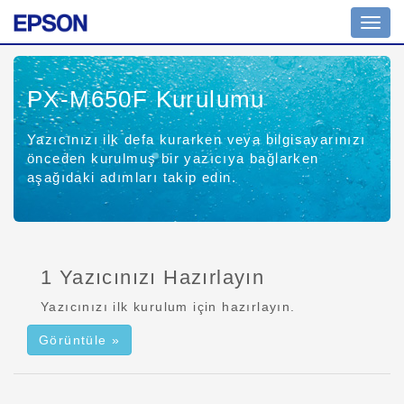
Navig
açın
PX-M650F
Kurulumu
Yazıcınızı ilk defa kurarken veya bilgisayarınızı
önceden kurulmuş bir yazıcıya bağlarken
aşağıdaki adımları takip edin.
1 Yazıcınızı Hazırlayın
Yazıcınızı ilk kurulum için hazırlayın.
Görüntüle »