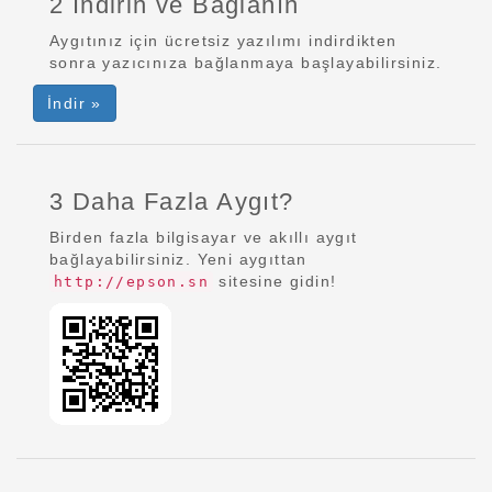
2 İndirin ve Bağlanın
Aygıtınız için ücretsiz yazılımı indirdikten
sonra yazıcınıza bağlanmaya başlayabilirsiniz.
İndir »
3 Daha Fazla Aygıt?
Birden fazla bilgisayar ve akıllı aygıt
bağlayabilirsiniz. Yeni aygıttan
sitesine gidin!
http://epson.sn