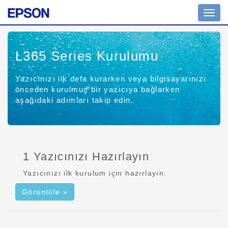
Navig
açın
L365 Series
Kurulumu
Yazıcınızı ilk defa kurarken veya bilgisayarınızı
önceden kurulmuş bir yazıcıya bağlarken
aşağıdaki adımları takip edin.
1 Yazıcınızı Hazırlayın
Yazıcınızı ilk kurulum için hazırlayın.
Görüntüle »