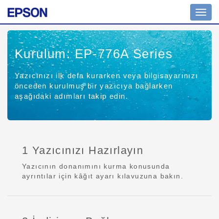
Toggl
navig
Kurulum: EP-776A Series
Yazıcınızı ilk defa kurarken veya bilgisayarınızı
önceden kurulmuş bir yazıcıya bağlarken
aşağıdaki adımları takip edin.
1 Yazıcınızı Hazırlayın
Yazıcının donanımını kurma konusunda
ayrıntılar için kâğıt ayarı kılavuzuna bakın.