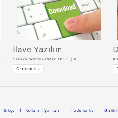
İlave Yazılım
D
k
Sadece Windows/Mac OS X için
Kı
Görüntüle »
Türkçe
Kullanım Şartları
Trademarks
Gizlili