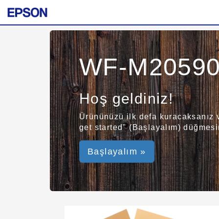
WF-M20590 
Hoş geldiniz!
Ürününüzü ilk defa kuracaksanız ve
get started" (Başlayalım) düğmesin
Başlayalım »