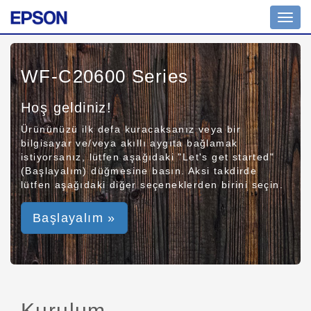
Toggl
navig
WF-C20600 Series
Hoş geldiniz!
Ürününüzü ilk defa kuracaksanız veya bir
bilgisayar ve/veya akıllı aygıta bağlamak
istiyorsanız, lütfen aşağıdaki "Let's get started"
(Başlayalım) düğmesine basın. Aksi takdirde
lütfen aşağıdaki diğer seçeneklerden birini seçin.
Başlayalım »
Kurulum