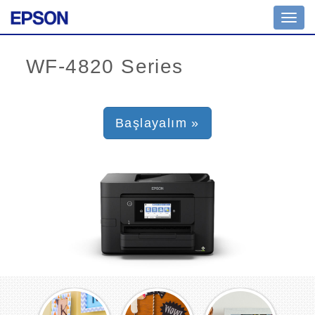
Toggl
navig
Başlayalım »