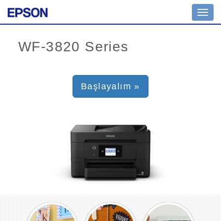
Toggl
navig
Başlayalım »