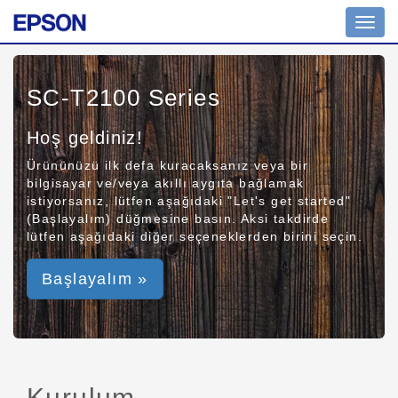
Toggl
navig
SC-T2100 Series
Hoş geldiniz!
Ürününüzü ilk defa kuracaksanız veya bir
bilgisayar ve/veya akıllı aygıta bağlamak
istiyorsanız, lütfen aşağıdaki "Let's get started"
(Başlayalım) düğmesine basın. Aksi takdirde
lütfen aşağıdaki diğer seçeneklerden birini seçin.
Başlayalım »
Kurulum