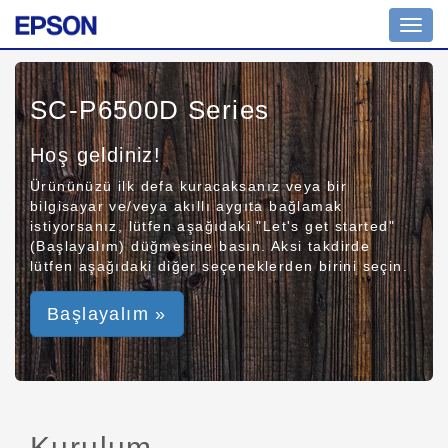
Toggl
navig
SC-P6500D Series
Hoş geldiniz!
Ürününüzü ilk defa kuracaksanız veya bir
bilgisayar ve/veya akıllı aygıta bağlamak
istiyorsanız, lütfen aşağıdaki "Let's get started"
(Başlayalım) düğmesine basın. Aksi takdirde
lütfen aşağıdaki diğer seçeneklerden birini seçin.
Başlayalım »
Kurulum