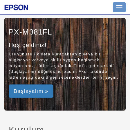
Toggl
navig
PX-M381FL
Hoş geldiniz!
Ürününüzü ilk defa kuracaksanız veya bir
bilgisayar ve/veya akıllı aygıta bağlamak
istiyorsanız, lütfen aşağıdaki "Let's get started"
(Başlayalım) düğmesine basın. Aksi takdirde
lütfen aşağıdaki diğer seçeneklerden birini seçin.
Başlayalım »
Kurulum