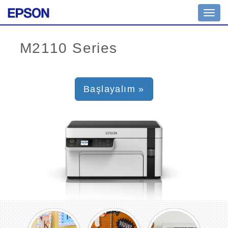
Toggl
navig
Başlayalım »