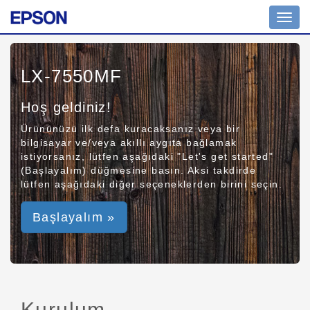
Toggl
navig
LX-7550MF
Hoş geldiniz!
Ürününüzü ilk defa kuracaksanız veya bir
bilgisayar ve/veya akıllı aygıta bağlamak
istiyorsanız, lütfen aşağıdaki "Let's get started"
(Başlayalım) düğmesine basın. Aksi takdirde
lütfen aşağıdaki diğer seçeneklerden birini seçin.
Başlayalım »
Kurulum