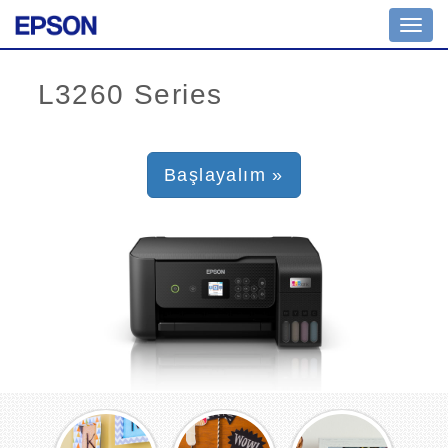
Toggl
navig
Başlayalım »