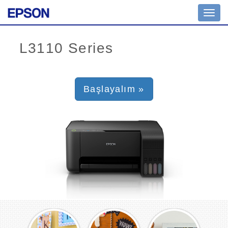
Toggl
navig
Başlayalım »