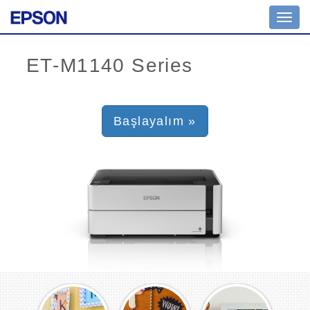
Toggl
navig
Başlayalım »