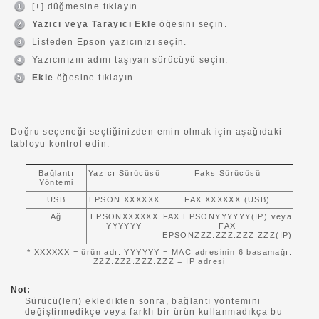
[+] düğmesine tıklayın.
Yazıcı veya Tarayıcı Ekle
öğesini seçin.
Listeden Epson yazıcınızı seçin.
Yazıcınızın adını taşıyan sürücüyü seçin.
Ekle
öğesine tıklayın.
Doğru seçeneği seçtiğinizden emin olmak için aşağıdaki
tabloyu kontrol edin.
Bağlantı
Yazıcı Sürücüsü
Faks Sürücüsü
Yöntemi
USB
EPSON XXXXXX
FAX XXXXXX (USB)
Ağ
EPSONXXXXXX
FAX EPSONYYYYYY(IP) veya
YYYYYY
FAX
EPSONZZZ.ZZZ.ZZZ.ZZZ(IP)
* XXXXXX = ürün adı. YYYYYY = MAC adresinin 6 basamağı.
ZZZ.ZZZ.ZZZ.ZZZ = IP adresi
Not:
Sürücü(leri) ekledikten sonra, bağlantı yöntemini
değiştirmedikçe veya farklı bir ürün kullanmadıkça bu