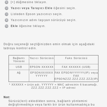
[+] düğmesine tıklayın.
Yazıcı veya Tarayıcı Ekle
öğesini seçin.
Listeden Epson yazıcınızı seçin.
Yazıcınızın adını taşıyan sürücüyü seçin.
Ekle
öğesine tıklayın.
Doğru seçeneği seçtiğinizden emin olmak için aşağıdaki
tabloyu kontrol edin.
Bağlantı
Yazıcı Sürücüsü
Faks Sürücüsü
Yöntemi
USB
EPSON XXXXXX
FAX XXXXXX (USB)
Ağ
EPSONXXXXXX
FAX EPSONYYYYYY(IP) veya
YYYYYY
FAX
EPSONZZZ.ZZZ.ZZZ.ZZZ(IP)
* XXXXXX = ürün adı. YYYYYY = MAC adresinin 6 basamağı.
ZZZ.ZZZ.ZZZ.ZZZ = IP adresi
Not:
Sürücü(leri) ekledikten sonra, bağlantı yöntemini
değiştirmedikçe veya farklı bir ürün kullanmadıkça bu