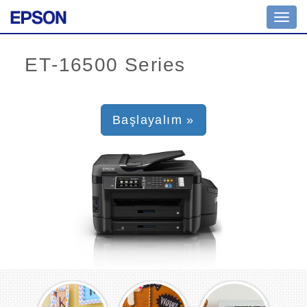
Toggl
navig
Başlayalım »