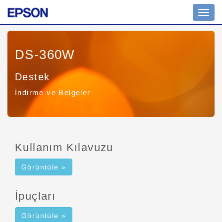
Toggl
navig
DS-360W
Destek
İndirme ve Belgeler
Kullanım Kılavuzu
Görüntüle »
İpuçları
Görüntüle »