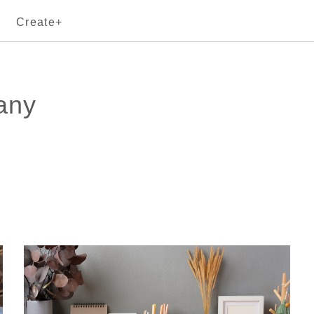
Create+
any