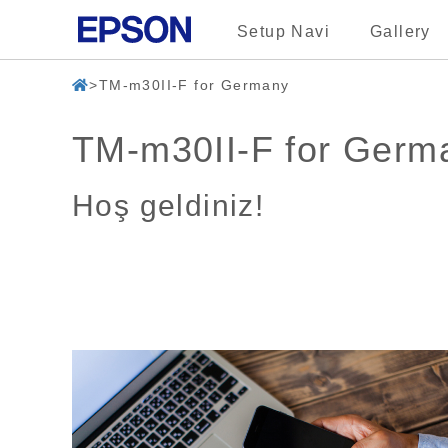
Setup Navi
Gallery
TM-m30II-F for Germany
TM-m30II-F for Germ
Hoş geldiniz!