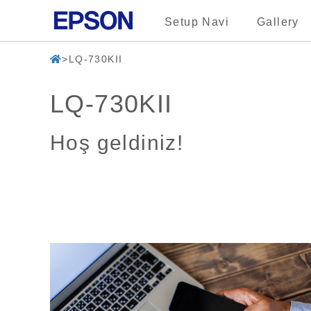
Setup Navi
Gallery
LQ-730KII
LQ-730KII
Hoş geldiniz!