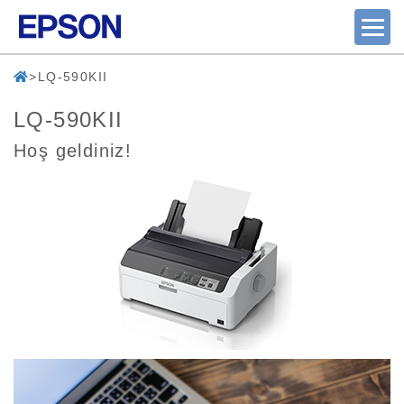
LQ-590KII
LQ-590KII
Hoş geldiniz!