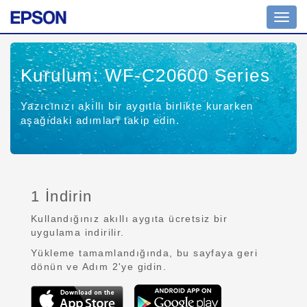
Toggl
navig
Kurulum: WF-C20600 Series
Yazıcınızı akıllı bir aygıtla birlikte kurarken
aşağıdaki adımları takip edin.
1 İndirin
Kullandığınız akıllı aygıta ücretsiz bir
uygulama indirilir.
Yükleme tamamlandığında, bu sayfaya geri
dönün ve Adım 2'ye gidin.