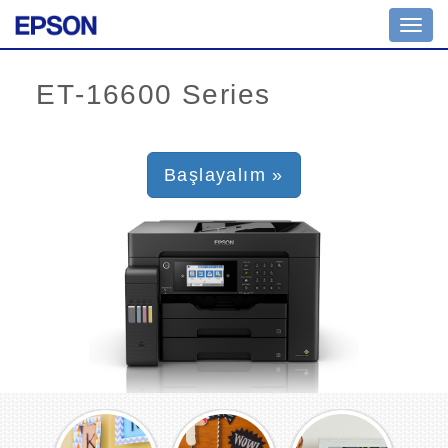
Toggl
navig
Başlayalım »