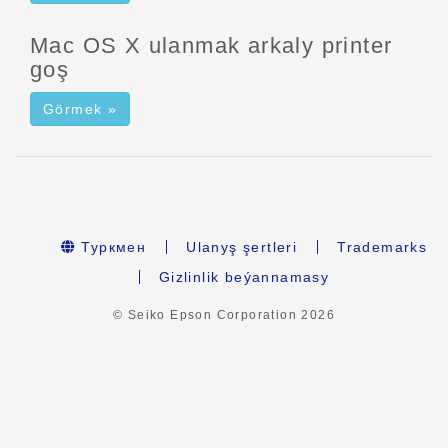
Mac OS X ulanmak arkaly printer
goş
Görmek »
Туркмен
Ulanyş şertleri
Trademarks
Gizlinlik beýannamasy
© Seiko Epson Corporation
2026