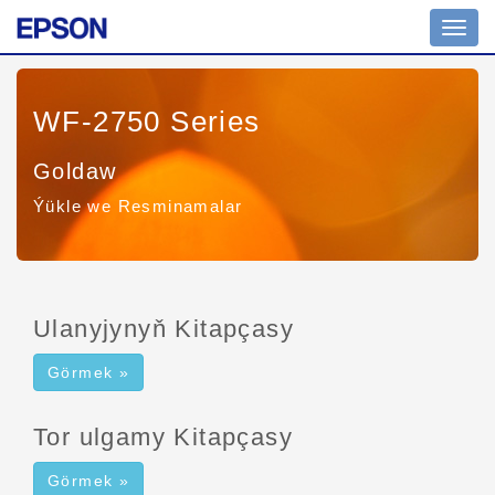
Nawig
geçir
WF-2750 Series
Goldaw
Ýükle we Resminamalar
Ulanyjynyň Kitapçasy
Görmek »
Tor ulgamy Kitapçasy
Görmek »