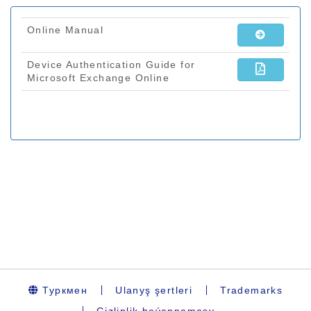
Туркмен
Ulanyş şertleri
Trademarks
Gizlinlik beýannamasy