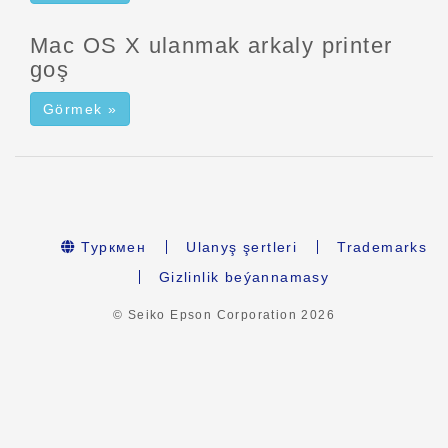
Mac OS X ulanmak arkaly printer
goş
Görmek »
Туркмен
Ulanyş şertleri
Trademarks
Gizlinlik beýannamasy
© Seiko Epson Corporation
2026