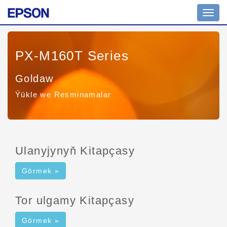
Nawig
geçir
PX-M160T Series
Goldaw
Ýükle we Resminamalar
Ulanyjynyň Kitapçasy
Görmek »
Tor ulgamy Kitapçasy
Görmek »