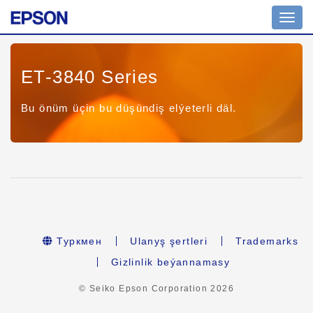
Toggl
navig
ET-3840 Series
Bu önüm üçin bu düşündiş elýeterli däl.
Туркмен
Ulanyş şertleri
Trademarks
Gizlinlik beýannamasy
© Seiko Epson Corporation
2026