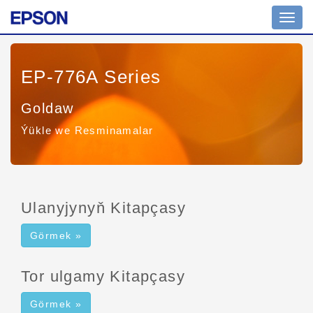
Nawig
geçir
EP-776A Series
Goldaw
Ýükle we Resminamalar
Ulanyjynyň Kitapçasy
Görmek »
Tor ulgamy Kitapçasy
Görmek »