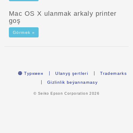
Mac OS X ulanmak arkaly printer
goş
Görmek »
Туркмен
Ulanyş şertleri
Trademarks
Gizlinlik beýannamasy
© Seiko Epson Corporation
2026