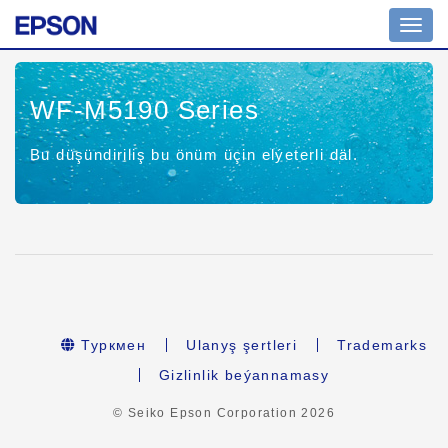
Nawig
geçir
WF-M5190 Series
Bu düşündiriliş bu önüm üçin elýeterli däl.
Туркмен
Ulanyş şertleri
Trademarks
Gizlinlik beýannamasy
© Seiko Epson Corporation
2026