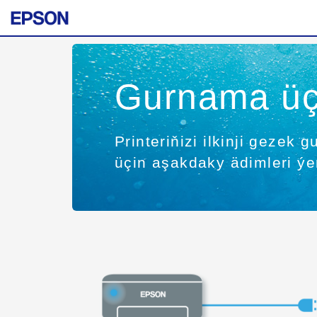
Gurnama ü
Printeriňizi ilkinji geze
üçin aşakdaky ädimleri ýer