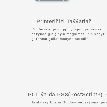
1 Printeriňizi Taýýarlaň
Printeriň enjam üpjünçiligini gurnamak
hakynda giňişleýin maglumat üçin kagyz
gurnama gollanmasyna serediň.
PCL ýa-da PS3(PostScript3) P
Aşakdaky Epson Goldaw websaýtyna geçip