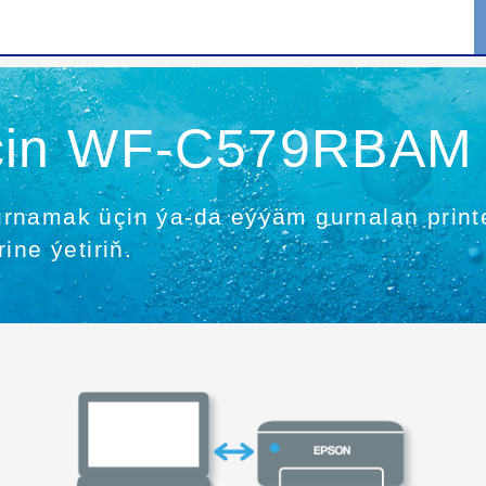
çin WF-C579RBAM
k gurnamak üçin ýa-da eýýäm gurnalan pri
ine ýetiriň.