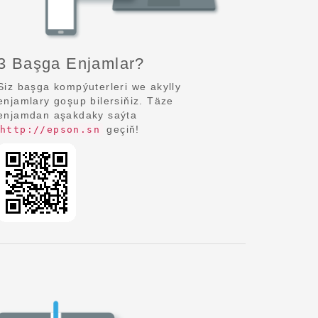
3 Başga Enjamlar?
Siz başga kompýuterleri we akylly
enjamlary goşup bilersiňiz. Täze
enjamdan aşakdaky saýta
geçiň!
http://epson.sn