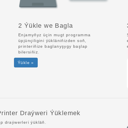
2 Ýükle we Bagla
Enjamyňyz üçin mugt programma
üpjünçiligini ýükläniňizden soň,
printeriňize baglanyşygy başlap
bilersiňiz.
Ýükle »
rinter Draýweri Ýüklemek
 draýwerleri ýükläň.