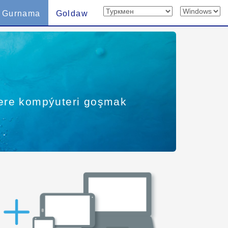
Gurnama
Goldaw
ntere kompýuteri goşmak