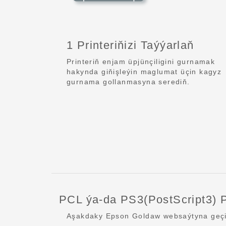
1 Printeriňizi Taýýarlaň
Printeriň enjam üpjünçiligini gurnamak
hakynda giňişleýin maglumat üçin kagyz
gurnama gollanmasyna serediň.
PCL ýa-da PS3(PostScript3) P
Aşakdaky Epson Goldaw websaýtyna geçip