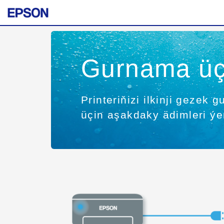
Gurnama üç
Printeriňizi ilkinji geze
üçin aşakdaky ädimleri ýer