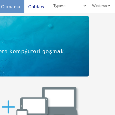
Gurnama
Goldaw
ntere kompýuteri goşmak