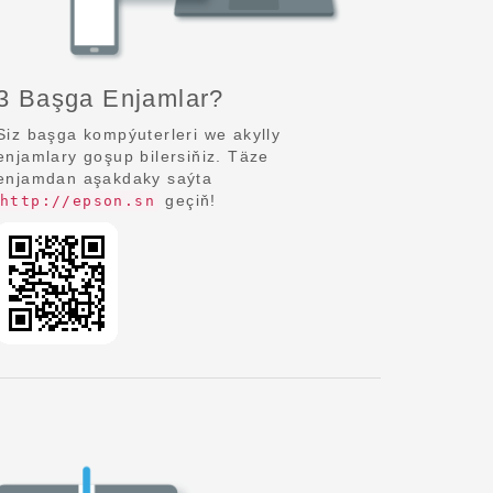
3 Başga Enjamlar?
Siz başga kompýuterleri we akylly
enjamlary goşup bilersiňiz. Täze
enjamdan aşakdaky saýta
geçiň!
http://epson.sn