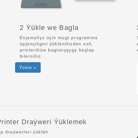
2 Ýükle we Bagla
Enjamyňyz üçin mugt programma
üpjünçiligini ýükläniňizden soň,
printeriňize baglanyşygy başlap
bilersiňiz.
Ýükle »
rinter Draýweri Ýüklemek
 draýwerleri ýükläň.