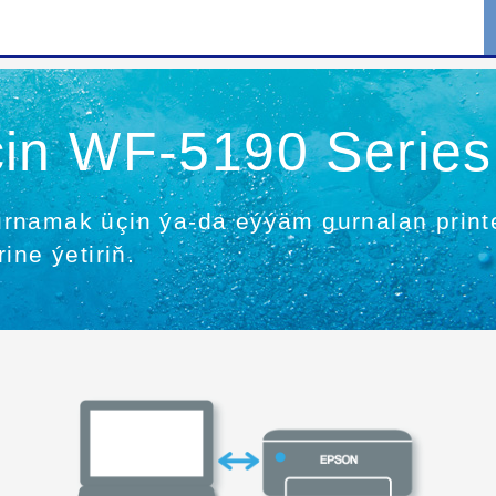
in WF-5190 Series
k gurnamak üçin ýa-da eýýäm gurnalan pri
ine ýetiriň.