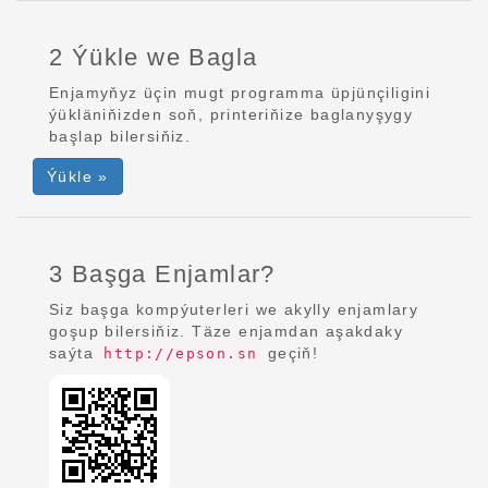
2 Ýükle we Bagla
Enjamyňyz üçin mugt programma üpjünçiligini
ýükläniňizden soň, printeriňize baglanyşygy
başlap bilersiňiz.
Ýükle »
3 Başga Enjamlar?
Siz başga kompýuterleri we akylly enjamlary
goşup bilersiňiz. Täze enjamdan aşakdaky
saýta
geçiň!
http://epson.sn