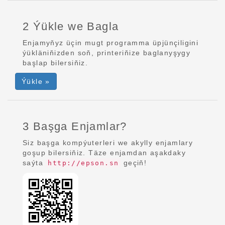
2 Ýükle we Bagla
Enjamyňyz üçin mugt programma üpjünçiligini
ýükläniňizden soň, printeriňize baglanyşygy
başlap bilersiňiz.
Ýükle »
3 Başga Enjamlar?
Siz başga kompýuterleri we akylly enjamlary
goşup bilersiňiz. Täze enjamdan aşakdaky
saýta
geçiň!
http://epson.sn